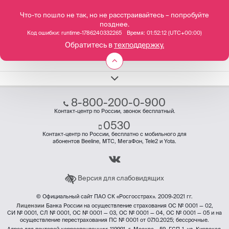
Меню
Что-то пошло не так, но не расстраивайтесь – попробуйте
позднее.
Код ошибки: runtime-1786240332265
Время: 01:52:12 (UTC+00:00)
Обратитесь в
техподдержку.
8-800-200-0-900
Контакт-центр по России, звонок бесплатный.
0530
Контакт-центр по России, бесплатно с мобильного для
абонентов Beeline, МТС, МегаФон, Tele2 и Yota.
Версия для слабовидящих
© Официальный сайт ПАО СК «Росгосстрах». 2009-2021 гг.
Лицензии
Банка России на осуществление страхования ОС № 0001 — 02,
СИ № 0001, СЛ № 0001, ОС № 0001 — 03, ОС № 0001 — 04, ОС № 0001 — 05 и на
осуществление перестрахования ПС № 0001 от 07.10.2025; бессрочные.